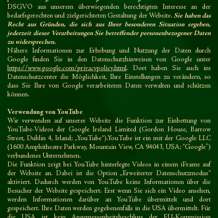
DSGVO aus unserem überwiegenden berechtigten Interesse an der
bedarfsgerechten und zielgerichteten Gestaltung der Website.
Sie haben das
Recht aus Gründen, die sich aus Ihrer besonderen Situation ergeben,
jederzeit dieser Verarbeitungen Sie betreffender personenbezogener Daten
zu widersprechen.
Nähere Informationen zur Erhebung und Nutzung der Daten durch
Google finden Sie in den Datenschutzhinweisen von Google unter
https://www.google.com/privacypolicy.html
. Dort haben Sie auch im
Datenschutzcenter die Möglichkeit, Ihre Einstellungen zu verändern, so
dass Sie Ihre von Google verarbeiteten Daten verwalten und schützen
können.
Verwendung von YouTube
Wir verwenden auf unserer Website die Funktion zur Einbettung von
YouTube-Videos der Google Ireland Limited (Gordon House, Barrow
Street, Dublin 4, Irland; „YouTube“).YouTube ist ein mit der Google LLC
(1600 Amphitheatre Parkway, Mountain View, CA 94043, USA; “Google”)
verbundenes Unternehmen.
Die Funktion zeigt bei YouTube hinterlegte Videos in einem iFrame auf
der Website an. Dabei ist die Option „Erweiterter Datenschutzmodus“
aktiviert. Dadurch werden von YouTube keine Informationen über die
Besucher der Website gespeichert. Erst wenn Sie sich ein Video ansehen,
werden Informationen darüber an YouTube übermittelt und dort
gespeichert. Ihre Daten werden gegebenenfalls in die USA übermittelt. Für
die USA ist kein Angemessenheitsbeschluss der EU-Kommission