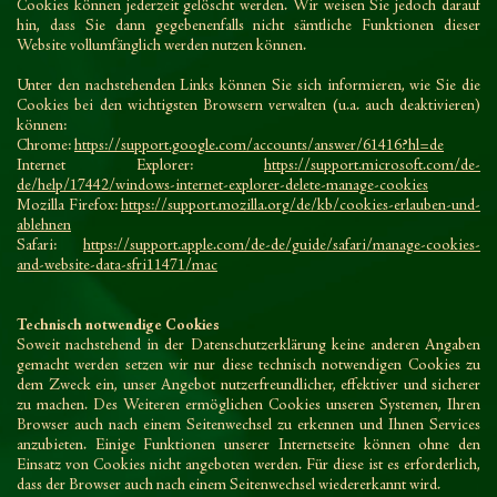
Cookies können jederzeit gelöscht werden. Wir weisen Sie jedoch darauf
hin, dass Sie dann gegebenenfalls nicht sämtliche Funktionen dieser
Website vollumfänglich werden nutzen können.
Unter den nachstehenden Links können Sie sich informieren, wie Sie die
Cookies bei den wichtigsten Browsern verwalten (u.a. auch deaktivieren)
können:
Chrome:
https://support.google.com/accounts/answer/61416?hl=de
Internet Explorer:
https://support.microsoft.com/de-
de/help/17442/windows-internet-explorer-delete-manage-cookies
Mozilla Firefox:
https://support.mozilla.org/de/kb/cookies-erlauben-und-
ablehnen
Safari:
https://support.apple.com/de-de/guide/safari/manage-cookies-
and-website-data-sfri11471/mac
Technisch notwendige Cookies
Soweit nachstehend in der Datenschutzerklärung keine anderen Angaben
gemacht werden setzen wir nur diese technisch notwendigen Cookies zu
dem Zweck ein, unser Angebot nutzerfreundlicher, effektiver und sicherer
zu machen. Des Weiteren ermöglichen Cookies unseren Systemen, Ihren
Browser auch nach einem Seitenwechsel zu erkennen und Ihnen Services
anzubieten. Einige Funktionen unserer Internetseite können ohne den
Einsatz von Cookies nicht angeboten werden. Für diese ist es erforderlich,
dass der Browser auch nach einem Seitenwechsel wiedererkannt wird.