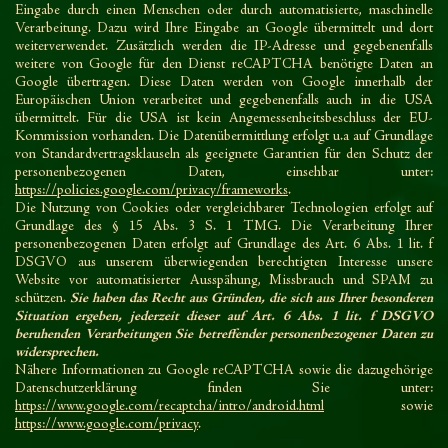
Eingabe durch einen Menschen oder durch automatisierte, maschinelle
Verarbeitung. Dazu wird Ihre Eingabe an Google übermittelt und dort
weiterverwendet. Zusätzlich werden die IP-Adresse und gegebenenfalls
weitere von Google für den Dienst reCAPTCHA benötigte Daten an
Google übertragen. Diese Daten werden von Google innerhalb der
Europäischen Union verarbeitet und gegebenenfalls auch in die USA
übermittelt. Für die USA ist kein Angemessenheitsbeschluss der EU-
Kommission vorhanden. Die Datenübermittlung erfolgt u.a auf Grundlage
von Standardvertragsklauseln als geeignete Garantien für den Schutz der
personenbezogenen Daten, einsehbar unter:
https://policies.google.com/privacy/frameworks
.
Die Nutzung von Cookies oder vergleichbarer Technologien erfolgt auf
Grundlage des § 15 Abs. 3 S. 1 TMG. Die Verarbeitung Ihrer
personenbezogenen Daten erfolgt auf Grundlage des Art. 6 Abs. 1 lit. f
DSGVO aus unserem überwiegenden berechtigten Interesse
unsere
Website vor automatisierter Ausspähung, Missbrauch und SPAM zu
schützen.
Sie haben das Recht aus Gründen, die sich aus Ihrer besonderen
Situation ergeben, jederzeit dieser auf Art. 6 Abs. 1 lit. f DSGVO
beruhenden Verarbeitungen Sie betreffender personenbezogener Daten zu
widersprechen.
Nähere Informationen zu Google reCAPTCHA sowie die dazugehörige
Datenschutzerklärung finden Sie unter:
https://www.google.com/recaptcha/intro/android.html
sowie
https://www.google.com/privacy
.