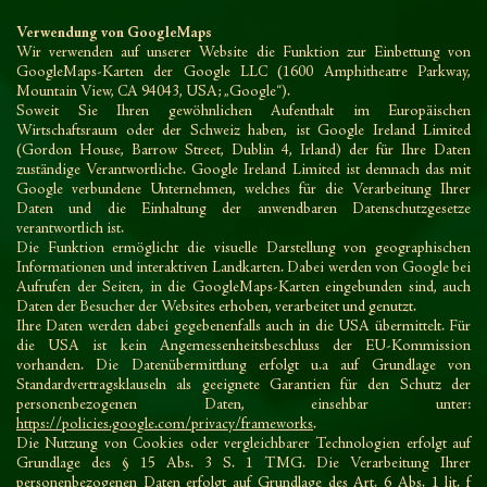
Verwendung von GoogleMaps
Wir verwenden auf unserer Website die Funktion zur Einbettung von
GoogleMaps-Karten der Google LLC (1600 Amphitheatre Parkway,
Mountain View, CA 94043, USA; „Google“).
Soweit Sie Ihren gewöhnlichen Aufenthalt im Europäischen
Wirtschaftsraum oder der Schweiz haben, ist Google Ireland Limited
(Gordon House, Barrow Street, Dublin 4, Irland) der für Ihre Daten
zuständige Verantwortliche. Google Ireland Limited ist demnach das mit
Google verbundene Unternehmen, welches für die Verarbeitung Ihrer
Daten und die Einhaltung der anwendbaren Datenschutzgesetze
verantwortlich ist.
Die Funktion ermöglicht die visuelle Darstellung von geographischen
Informationen und interaktiven Landkarten. Dabei werden von Google bei
Aufrufen der Seiten, in die GoogleMaps-Karten eingebunden sind, auch
Daten der Besucher der Websites erhoben, verarbeitet und genutzt.
Ihre Daten werden dabei gegebenenfalls auch in die USA übermittelt. Für
die USA ist kein Angemessenheitsbeschluss der EU-Kommission
vorhanden. Die Datenübermittlung erfolgt u.a auf Grundlage von
Standardvertragsklauseln als geeignete Garantien für den Schutz der
personenbezogenen Daten, einsehbar unter:
https://policies.google.com/privacy/frameworks
.
Die Nutzung von Cookies oder vergleichbarer Technologien erfolgt auf
Grundlage des § 15 Abs. 3 S. 1 TMG. Die Verarbeitung Ihrer
personenbezogenen Daten erfolgt auf Grundlage des Art. 6 Abs. 1 lit. f