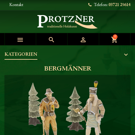
Kontakt
Telefon:
03721 25614
0



shopping_cart
KATEGORIEN
BERGMÄNNER