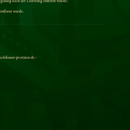
egelung nach der Lieferung entfernt wurde;
entfernt wurde.
olzkunst-protzner.de
: