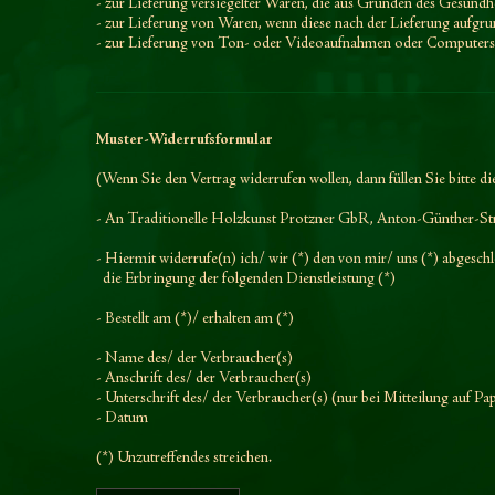
- zur Lieferung versiegelter Waren, die aus Gründen des Gesundh
- zur Lieferung von Waren, wenn diese nach der Lieferung aufgr
- zur Lieferung von Ton- oder Videoaufnahmen oder Computersoft
Muster-Widerrufsformular
(Wenn Sie den Vertrag widerrufen wollen, dann füllen Sie bitte di
- An
Traditionelle Holzkunst Protzner GbR, Anton-Günther-St
- Hiermit widerrufe(n) ich/ wir (*) den von mir/ uns (*) abgesc
die Erbringung der folgenden Dienstleistung (*)
- Bestellt am (*)/ erhalten am (*)
- Name des/ der Verbraucher(s)
- Anschrift des/ der Verbraucher(s)
- Unterschrift des/ der Verbraucher(s) (nur bei Mitteilung auf Pa
- Datum
(*) Unzutreffendes streichen.