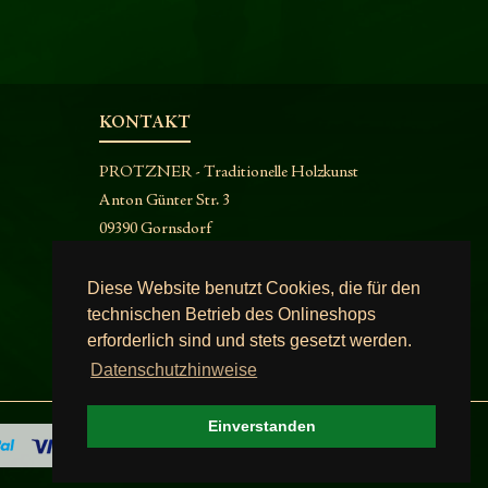
KONTAKT
PROTZNER - Traditionelle Holzkunst
Anton Günter Str. 3
09390 Gornsdorf
Telefon:
03721 25614
Email:
info@holzkunst-protzner.de
Diese Website benutzt Cookies, die für den
technischen Betrieb des Onlineshops
erforderlich sind und stets gesetzt werden.
Datenschutzhinweise
Einverstanden