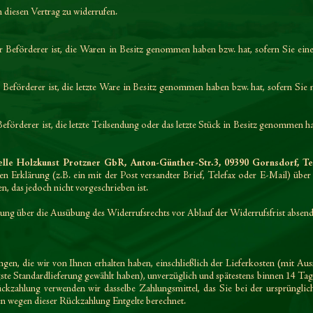
diesen Vertrag zu widerrufen.
er Beförderer ist, die Waren in Besitz genommen haben bzw. hat, sofern Sie e
r Beförderer ist, die letzte Ware in Besitz genommen haben bzw. hat, sofern Sie
Beförderer ist, die letzte Teilsendung oder das letzte Stück in Besitz genommen ha
elle Holzkunst Protzner GbR, Anton-Günther-Str.3, 09390 Gornsdorf, Tele
en Erklärung (z.B. ein mit der Post versandter Brief, Telefax oder E-Mail) über
 das jedoch nicht vorgeschrieben ist.
ilung über die Ausübung des Widerrufsrechts vor Ablauf der Widerrufsfrist absen
gen, die wir von Ihnen erhalten haben, einschließlich der Lieferkosten (mit Aus
gste Standardlieferung gewählt haben), unverzüglich und spätestens binnen 14
Tag
ückzahlung verwenden wir dasselbe Zahlungsmittel, das Sie bei der ursprünglic
nen wegen dieser Rückzahlung Entgelte berechnet.