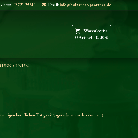
elefon:
03721 25614
Email:
info@holzkunst-protzner.de
shopping_cart
Warenkorb:
0
Artikel - 0,00 €
RESSIONEN
tständigen beruflichen Tätigkeit zugerechnet werden können.)