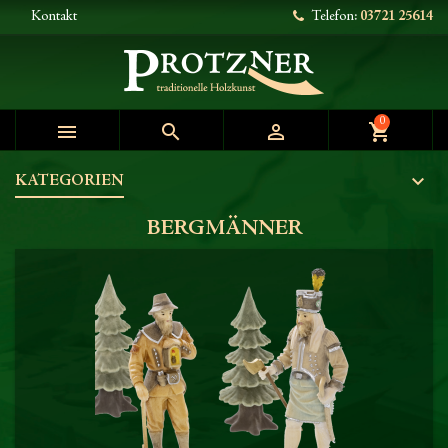
Kontakt
Telefon:
03721 25614
0



shopping_cart
KATEGORIEN
BERGMÄNNER