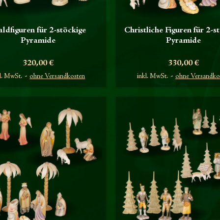
ldfiguren für 2-stöckige
Christliche Figuren für 2-s
Pyramide
Pyramide
Preis
Preis
320,00 €
330,00 €
l. MwSt.
ohne Versandkosten
inkl. MwSt.
ohne Versandko