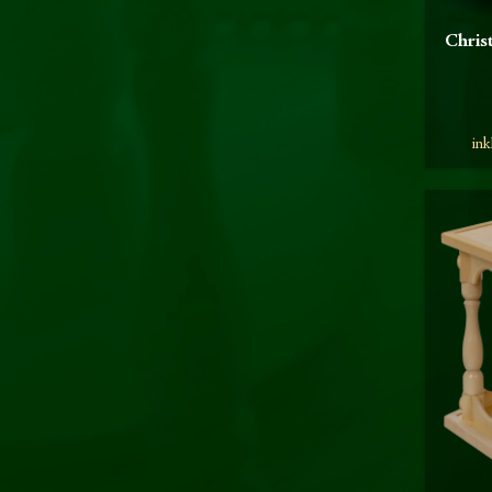
Christ
ink