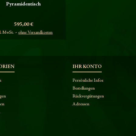
Pyramidentisch
Preis
595,00 €
l. MwSt.
ohne Versandkosten
ORIEN
IHR KONTO
n
Persönliche Infos
Bestellungen
gen
Rückvergütungen
ken
Adressen
n