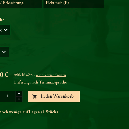
/ Beleuchtung:
Elektrisch (E)
rke
0 €
inkl. MwSt.
ohne Versandkosten
Lieferung nach Terminabsprache

In den Warenkorb
och wenige auf Lager. (1 Stück)