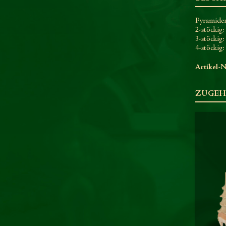
Pyramide
2-stöckig:
3-stöckig
4-stöckig
Artikel-N
ZUGEH