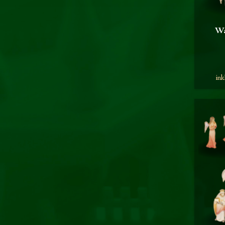
Wa
ink