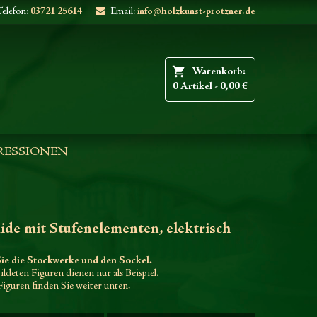
elefon:
03721 25614
Email:
info@holzkunst-protzner.de
shopping_cart
Warenkorb:
0
Artikel - 0,00 €
RESSIONEN
de mit Stufenelementen, elektrisch
ie die Stockwerke und den Sockel.
ldeten Figuren dienen nur als Beispiel.
Figuren finden Sie weiter unten.