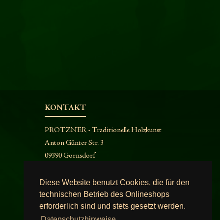
KONTAKT
PROTZNER - Traditionelle Holzkunst
Anton Günter Str. 3
09390 Gornsdorf
Telefon:
03721 25614
Email:
info@holzkunst-protzner.de
Diese Website benutzt Cookies, die für den
technischen Betrieb des Onlineshops
erforderlich sind und stets gesetzt werden.
Datenschutzhinweise