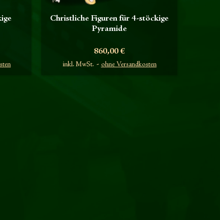
kige
Christliche Figuren für 4-stöckige
Pyramide
Preis
860,00 €
sten
inkl. MwSt.
ohne Versandkosten