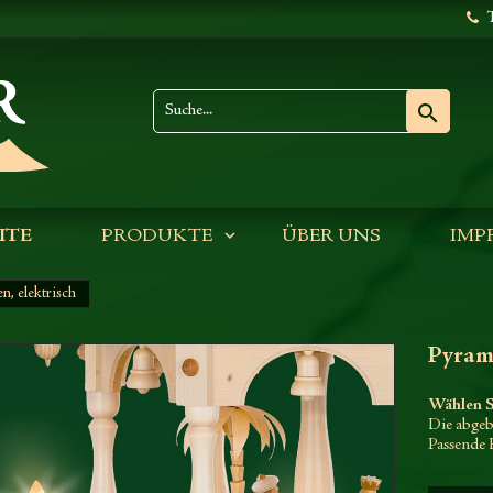
T

ITE
PRODUKTE
ÜBER UNS
IMP
, elektrisch
Pyrami
Wählen S
Die abgebi
Passende 