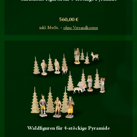
Preis
560,00 €
inkl. MwSt.
ohne Versandkosten
Waldfiguren für 4-stöckige Pyramide