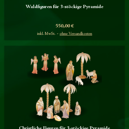
Waldfiguren für 3-stöckige Pyramide
Preis
550,00 €
inkl. MwSt.
ohne Versandkosten
Christliche Figuren für 3-stöckige Pyramide