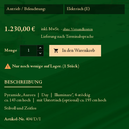
Antrieb / Beleuchtung:
Elektrisch (E)
1.230,00 €
inkl. MwSt.
ohne Versandkosten
Lieferung nach Terminabsprache

Menge
In den Warenkorb

Nur noch wenige auf Lager. (1 Stück)
BESCHREIBUNG
Pyramide „Aurora | Day | Illuminare“, 4-stöckig
ca. 143 cm hoch | mit Untertisch (optional) ca. 193 cm hoch
Stilvoll und Zeitlos
Artikel-Nr.
404/D/I