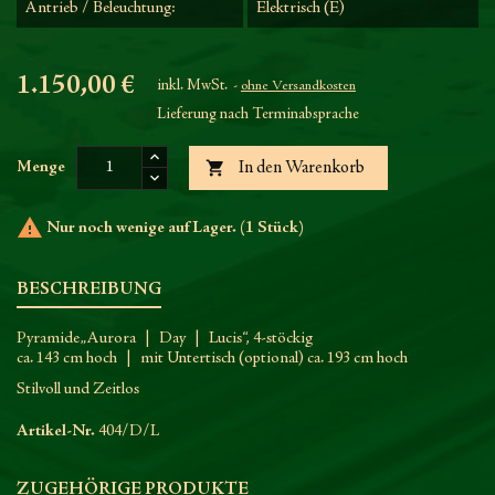
Antrieb / Beleuchtung:
Elektrisch (E)
1.150,00 €
inkl. MwSt.
ohne Versandkosten
Lieferung nach Terminabsprache

Menge
In den Warenkorb

Nur noch wenige auf Lager. (1 Stück)
BESCHREIBUNG
Pyramide „Aurora | Day | Lucis“, 4-stöckig
ca. 143 cm hoch | mit Untertisch (optional) ca. 193 cm hoch
Stilvoll und Zeitlos
Artikel-Nr.
404/D/L
ZUGEHÖRIGE PRODUKTE